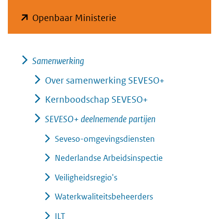
(opent
Openbaar Ministerie
in
nieuw
Samenwerking
venster)
(verwijst
Over samenwerking SEVESO+
naar
Kernboodschap SEVESO+
een
SEVESO+ deelnemende partijen
andere
Seveso-omgevingsdiensten
website)
Nederlandse Arbeidsinspectie
Veiligheidsregio's
Waterkwaliteitsbeheerders
ILT