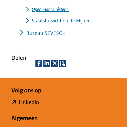
Openbaar Ministerie
Staatstoezicht op de Mijnen
Bureau SEVESO+
Delen
D
D
D
D
e
e
e
o
Volg ons op
l
l
l
w
e
e
e
n
(opent
LinkedIn
n
n
n
l
in
o
o
o
o
Algemeen
nieuw
p
p
p
a