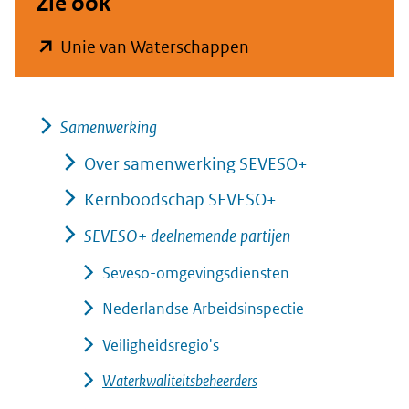
Zie ook
(opent
Unie van Waterschappen
in
nieuw
Samenwerking
venster)
(verwijst
Over samenwerking SEVESO+
naar
Kernboodschap SEVESO+
een
SEVESO+ deelnemende partijen
andere
Seveso-omgevingsdiensten
website)
Nederlandse Arbeidsinspectie
Veiligheidsregio's
Waterkwaliteitsbeheerders