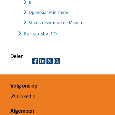
ILT
Openbaar Ministerie
Staatstoezicht op de Mijnen
Bureau SEVESO+
Delen
D
D
D
D
e
e
e
o
Volg ons op
l
l
l
w
e
e
e
n
(opent
LinkedIn
n
n
n
l
in
o
o
o
o
Algemeen
nieuw