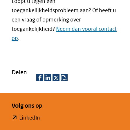
venster)
Loopt u tegen een
(verwijst
toegankelijkheidsprobleem aan? Of heeft u
naar
een vraag of opmerking over
een
toegankelijkheid?
Neem dan vooral contact
andere
op
.
website)
Delen
D
D
D
D
e
e
e
o
Volg ons op
l
l
l
w
e
e
e
n
(opent
LinkedIn
n
n
n
l
in