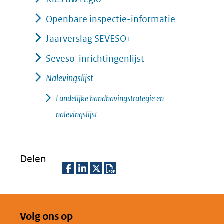
Openbare inspectie-informatie
Jaarverslag SEVESO+
Seveso-inrichtingenlijst
Nalevingslijst
Landelijke handhavingstrategie en
nalevingslijst
Delen
D
D
D
D
e
e
e
o
Volg ons op
l
l
l
w