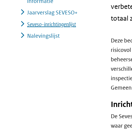
informatie
verbete
geweigerd.
Jaarverslag SEVESO+
totaal 
Seveso-inrichtingenlijst
Nalevingslijst
Deze bed
risicovol
beheerse
verschil
inspecti
Gemeensc
Inrich
De Seves
waar ge