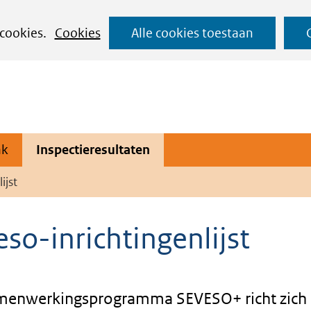
Ga
 cookies.
Cookies
Alle cookies toestaan
naar
de
inhoud
ak
Inspectieresultaten
ijst
so-inrichtingenlijst
menwerkingsprogramma SEVESO+ richt zich 