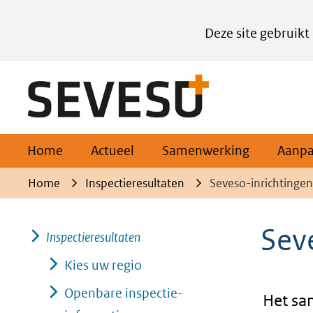
Cookies
Deze site gebruikt
instellen
Hier
(naar homepage)
kan
het
gebruik
van
Home
Actueel
Samenwerking
Aanp
cookies
Home
Inspectieresultaten
Seveso-inrichtingenl
op
deze
Seve
Inspectieresultaten
website
worden
Kies uw regio
toegestaan
Openbare inspectie-
Het sa
of