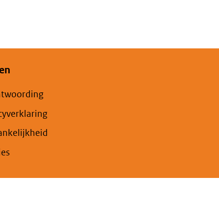
en
ntwoording
cyverklaring
nkelijkheid
ies