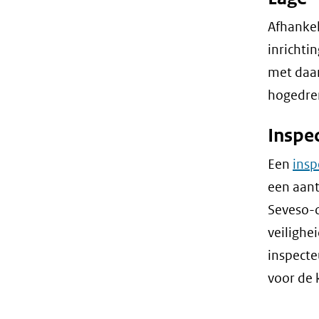
Afhankel
inrichti
met daar
hogedrem
Inspe
Een
insp
een aant
Seveso-o
veilighe
inspecte
voor de 