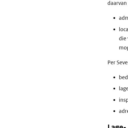
daarvan 
adm
loc
die
mog
Per Seves
bed
lag
ins
adr
Lage-