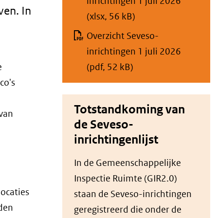
inrichtingen 1 juli 2026
ven. In
(xlsx, 56 kB)
Overzicht Seveso-
inrichtingen 1 juli 2026
(pdf, 52 kB)
e
co's
Totstandkoming van
 van
de Seveso-
inrichtingenlijst
In de Gemeenschappelijke
Inspectie Ruimte (GIR2.0)
locaties
staan de Seveso-inrichtingen
den
geregistreerd die onder de