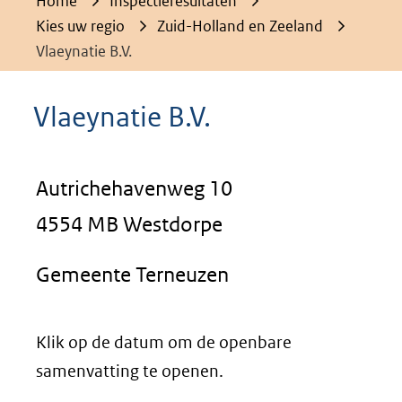
Home
Inspectieresultaten
Kies uw regio
Zuid-Holland en Zeeland
Vlaeynatie B.V.
Vlaeynatie B.V.
Autrichehavenweg 10
4554 MB Westdorpe
Gemeente Terneuzen
Klik op de datum om de openbare
samenvatting te openen.