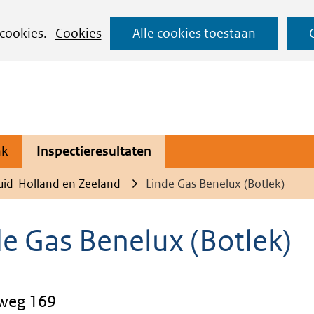
Ga
 cookies.
Cookies
Alle cookies toestaan
naar
de
inhoud
ak
Inspectieresultaten
uid-Holland en Zeeland
Linde Gas Benelux (Botlek)
de Gas Benelux (Botlek)
weg 169