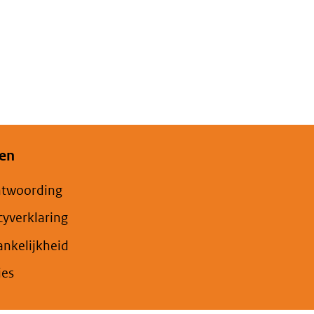
en
ntwoording
cyverklaring
nkelijkheid
ies