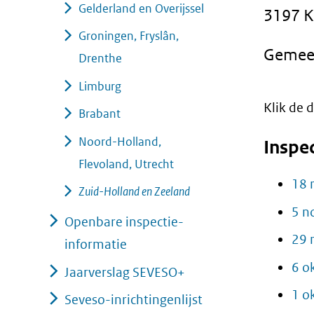
Gelderland en Overijssel
3197 K
geweigerd.
Groningen, Fryslân,
Gemee
Drenthe
Limburg
Klik de
Brabant
Noord-Holland,
Inspe
Flevoland, Utrecht
18 
Zuid-Holland en Zeeland
5 n
Openbare inspectie-
29 
informatie
6 o
Jaarverslag SEVESO+
1 o
Seveso-inrichtingenlijst