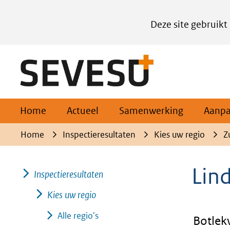
Cookies
Deze site gebruikt
instellen
Hier
(naar homepage)
kan
het
gebruik
van
Home
Actueel
Samenwerking
Aanp
cookies
Home
Inspectieresultaten
Kies uw regio
Z
op
deze
Lin
Inspectieresultaten
website
worden
Kies uw regio
toegestaan
Alle regio's
Botlek
of