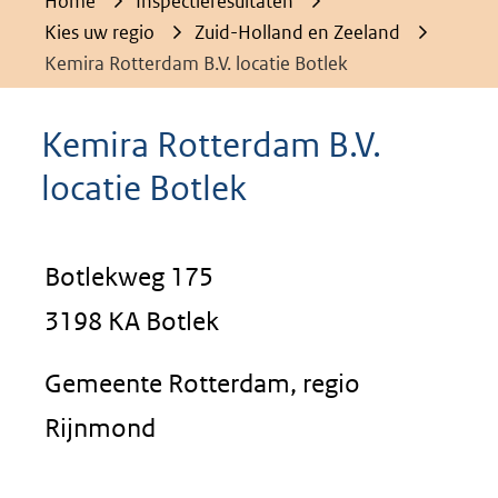
Home
Inspectieresultaten
Kies uw regio
Zuid-Holland en Zeeland
Kemira Rotterdam B.V. locatie Botlek
Kemira Rotterdam B.V.
locatie Botlek
Botlekweg 175
3198 KA Botlek
Gemeente Rotterdam, regio
Rijnmond