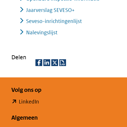
Jaarverslag SEVESO+
Seveso-inrichtingenlijst
Nalevingslijst
Delen
D
D
D
D
e
e
e
o
Volg ons op
l
l
l
w
e
e
e
n
(opent
LinkedIn
n
n
n
l
in
o
o
o
o
Algemeen
nieuw
p
p
p
a