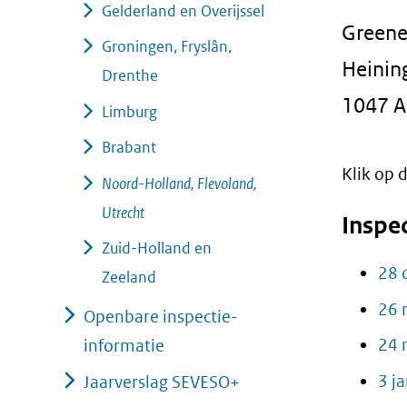
Gelderland en Overijssel
geweigerd.
Greene
Groningen, Fryslân,
Heinin
Drenthe
1047 
Limburg
Brabant
Klik op
Noord-Holland, Flevoland,
Utrecht
Inspe
Zuid-Holland en
28 
Zeeland
26 
Openbare inspectie-
24 
informatie
3 j
Jaarverslag SEVESO+