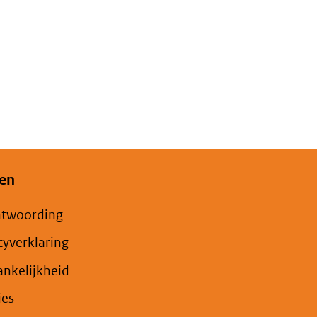
en
ntwoording
cyverklaring
nkelijkheid
ies