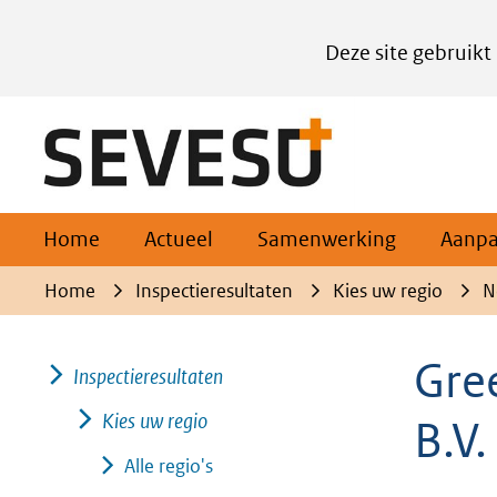
Cookies
Deze site gebruikt
instellen
Hier
(naar homepage)
kan
het
gebruik
van
Home
Actueel
Samenwerking
Aanp
cookies
Home
Inspectieresultaten
Kies uw regio
N
op
deze
Gre
Inspectieresultaten
website
worden
Kies uw regio
B.V.
toegestaan
Alle regio's
of