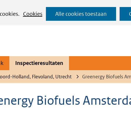
Ga
 cookies.
Cookies
Alle cookies toestaan
naar
de
inhoud
ak
Inspectieresultaten
oord-Holland, Flevoland, Utrecht
Greenergy Biofuels Am
energy Biofuels Amster