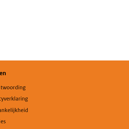
en
ntwoording
cyverklaring
nkelijkheid
ies