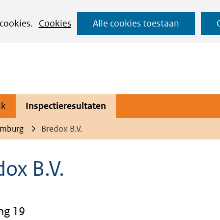
Ga
 cookies.
Cookies
Alle cookies toestaan
naar
de
inhoud
ak
Inspectieresultaten
imburg
Bredox B.V.
ox B.V.
ng 19