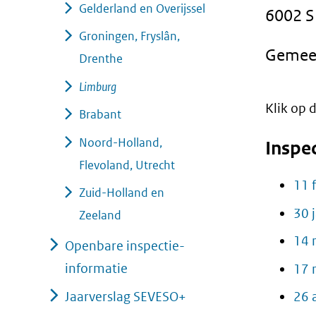
Gelderland en Overijssel
6002 
geweigerd.
Groningen, Fryslân,
Gemee
Drenthe
Limburg
Klik op
Brabant
Noord-Holland,
Inspe
Flevoland, Utrecht
11 
Zuid-Holland en
30 
Zeeland
14 
Openbare inspectie-
informatie
17 
Jaarverslag SEVESO+
26 