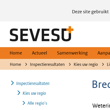
Cookies
Deze site gebruikt
instellen
Hier
(naar homepage)
kan
het
gebruik
van
Home
Actueel
Samenwerking
Aanp
cookies
Home
Inspectieresultaten
Kies uw regio
L
op
deze
Bred
Inspectieresultaten
website
worden
Kies uw regio
toegestaan
Alle regio's
Weteri
of