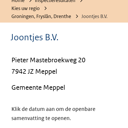
Home
Inspectieresultaten
Kies uw regio
Groningen, Fryslân, Drenthe
Joontjes B.V.
Joontjes B.V.
Pieter Mastebroekweg 20
7942 JZ Meppel
Gemeente Meppel
Klik de datum aan om de openbare
samenvatting te openen.