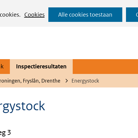
Ga
 cookies.
Cookies
Alle cookies toestaan
naar
de
inhoud
ak
Inspectieresultaten
roningen, Fryslân, Drenthe
Energystock
rgystock
g 3