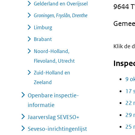
Gelderland en Overijssel
9644 
geweigerd.
Groningen, Fryslân, Drenthe
Gemee
Limburg
Brabant
Klik de
Noord-Holland,
Flevoland, Utrecht
Inspe
Zuid-Holland en
9 o
Zeeland
17 
Openbare inspectie-
22 
informatie
29 
Jaarverslag SEVESO+
25 
Seveso-inrichtingenlijst