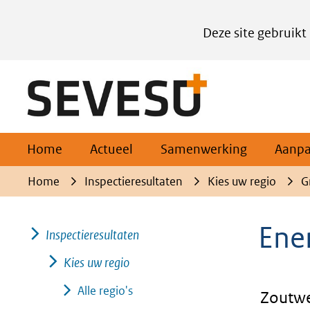
Cookies
Deze site gebruikt
instellen
Hier
(naar homepage)
kan
het
gebruik
van
Home
Actueel
Samenwerking
Aanp
cookies
Home
Inspectieresultaten
Kies uw regio
G
op
deze
Ene
Inspectieresultaten
website
worden
Kies uw regio
toegestaan
Alle regio's
Zoutwe
of