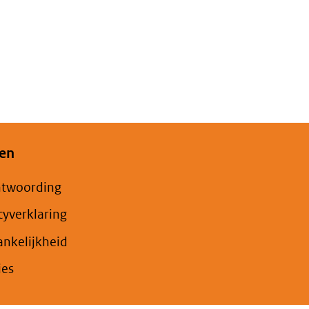
en
ntwoording
cyverklaring
nkelijkheid
ies