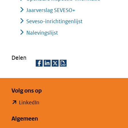
Jaarverslag SEVESO+
Seveso-inrichtingenlijst
Nalevingslijst
Delen
D
D
D
D
e
e
e
o
Volg ons op
l
l
l
w
e
e
e
n
(opent
LinkedIn
n
n
n
l
in
o
o
o
o
Algemeen
nieuw
p
p
p
a