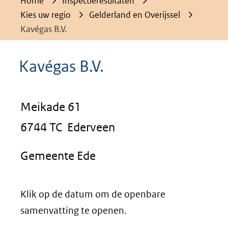
Home
Inspectieresultaten
Kies uw regio
Gelderland en Overijssel
Kavégas B.V.
Kavégas B.V.
Meikade 61
6744 TC Ederveen
Gemeente Ede
Klik op de datum om de openbare
samenvatting te openen.