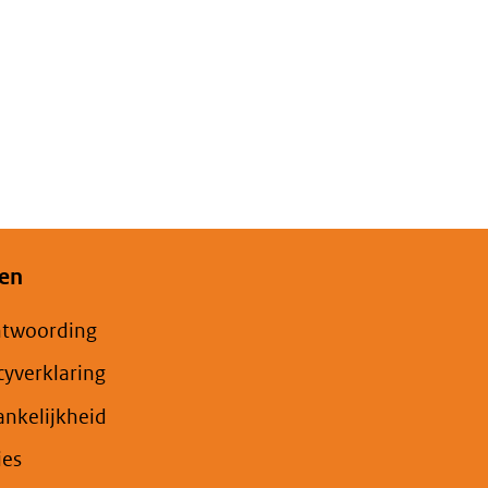
en
ntwoording
cyverklaring
nkelijkheid
ies