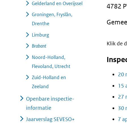
Gelderland en Overijssel
4782 P
geweigerd.
Groningen, Fryslân,
Gemeen
Drenthe
Limburg
Klik de
Brabant
Noord-Holland,
Inspe
Flevoland, Utrecht
20 
Zuid-Holland en
15 
Zeeland
27 
Openbare inspectie-
informatie
30 
Jaarverslag SEVESO+
7 a