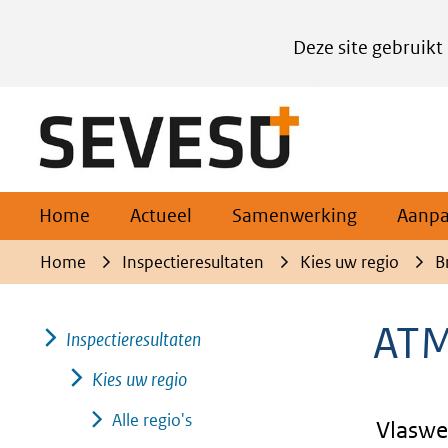
Cookies
Deze site gebruikt
instellen
Hier
(naar homepage)
kan
het
gebruik
van
Home
Actueel
Samenwerking
Aanp
cookies
Home
Inspectieresultaten
Kies uw regio
B
op
deze
AT
Inspectieresultaten
website
worden
Kies uw regio
toegestaan
Alle regio's
Vlaswe
of