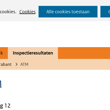
Ga
 cookies.
Cookies
Alle cookies toestaan
naar
de
inhoud
ak
Inspectieresultaten
rabant
ATM
M
g 12