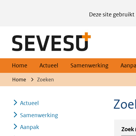
Cookies
Deze site gebruikt
instellen
Hier
(naar homepage)
kan
het
gebruik
van
Home
Actueel
Samenwerking
Aanp
cookies
Home
Zoeken
op
deze
Zoe
Actueel
website
worden
Samenwerking
toegestaan
Aanpak
Zoeko
Zoek
of