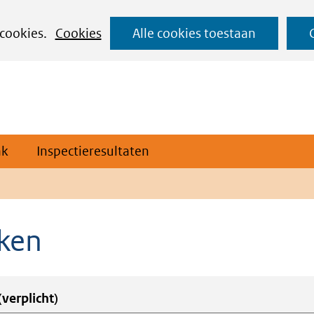
Ga
 cookies.
Cookies
Alle cookies toestaan
naar
de
inhoud
ak
Inspectieresultaten
ken
pdracht
(verplicht)