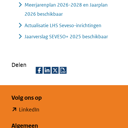
Meerjarenplan 2026-2028 en Jaarplan
2026 beschikbaar
Actualisatie LHS Seveso-inrichtingen
Jaarverslag SEVESO+ 2025 beschikbaar
Delen
D
D
D
D
e
e
e
o
Volg ons op
l
l
l
w
e
e
e
n
(opent
LinkedIn
n
n
n
l
in
o
o
o
o
Algemeen
nieuw