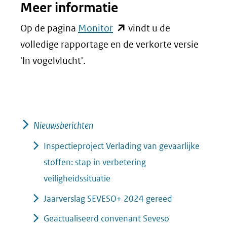
Meer informatie
(opent
Op de pagina
Monitor
vindt u de
in
volledige rapportage en de verkorte versie
nieuw
'In vogelvlucht'.
venster)
(verwijst
naar
een
Nieuwsberichten
andere
Inspectieproject Verlading van gevaarlijke
website)
stoffen: stap in verbetering
veiligheidssituatie
Jaarverslag SEVESO+ 2024 gereed
Geactualiseerd convenant Seveso