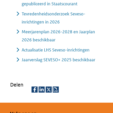
gepubliceerd in Staatscourant
Tevredenheidsonderzoek Seveso-
inrichtingen in 2026
Meerjarenplan 2026-2028 en Jaarplan
2026 beschikbaar
Actualisatie LHS Seveso-inrichtingen
Jaarverslag SEVESO+ 2025 beschikbaar
Delen
D
D
D
D
e
e
e
o