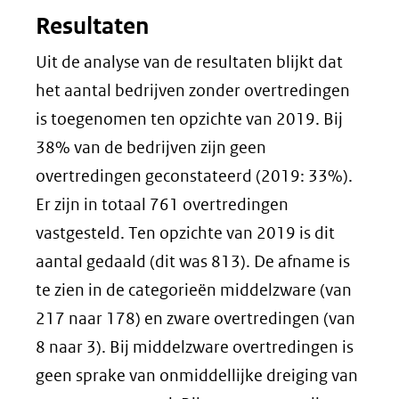
nieuw
Resultaten
venster)
(verwijst
Uit de analyse van de resultaten blijkt dat
naar
het aantal bedrijven zonder overtredingen
een
is toegenomen ten opzichte van 2019. Bij
andere
38% van de bedrijven zijn geen
website)
overtredingen geconstateerd (2019: 33%).
Er zijn in totaal 761 overtredingen
vastgesteld. Ten opzichte van 2019 is dit
aantal gedaald (dit was 813). De afname is
te zien in de categorieën middelzware (van
217 naar 178) en zware overtredingen (van
8 naar 3). Bij middelzware overtredingen is
geen sprake van onmiddellijke dreiging van