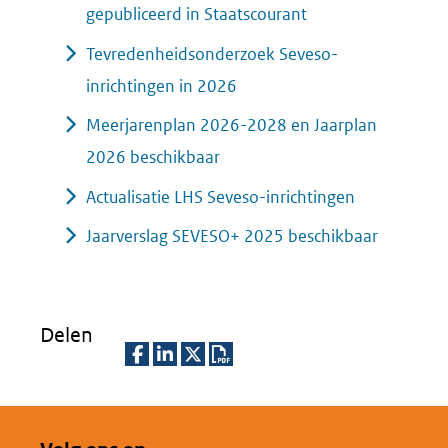
gepubliceerd in Staatscourant
Tevredenheidsonderzoek Seveso-
inrichtingen in 2026
Meerjarenplan 2026-2028 en Jaarplan
2026 beschikbaar
Actualisatie LHS Seveso-inrichtingen
Jaarverslag SEVESO+ 2025 beschikbaar
Delen
D
D
D
D
e
e
e
o